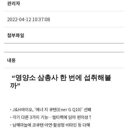
관리자
2022-04-12 10:37:08
첨부파일
내용
“영양소 삼총사 한 번에 섭취해볼
까”
·
J&H바이오, ‘에너 지 큐텐(Ener G Q10)’ 선봬
·
각기 다른 3가지 기능…멀티팩에 담아 편의성↑
·
남해마늘에 코큐텐·아연·활성형 비타민 등 더해