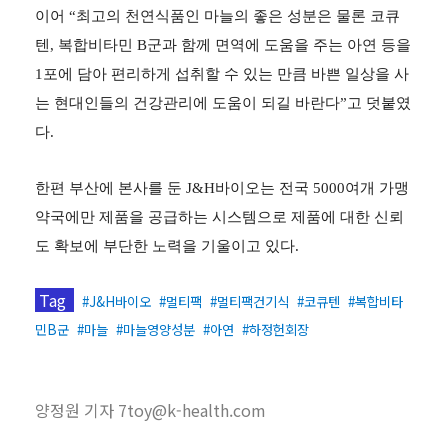
이어 “최고의 천연식품인 마늘의 좋은 성분은 물론 코큐
텐, 복합비타민 B군과 함께 면역에 도움을 주는 아연 등을
1포에 담아 편리하게 섭취할 수 있는 만큼 바쁜 일상을 사
는 현대인들의 건강관리에 도움이 되길 바란다”고 덧붙였
다.
한편 부산에 본사를 둔 J&H바이오는 전국 5000여개 가맹
약국에만 제품을 공급하는 시스템으로 제품에 대한 신뢰
도 확보에 부단한 노력을 기울이고 있다.
Tag
#J&H바이오 #멀티팩 #멀티팩건기식 #코큐텐 #복합비타
민B군 #마늘 #마늘영양성분 #아연 #하정헌회장
양정원 기자
7toy@k-health.com